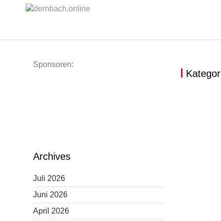
Skip
to
content
Sponsoren:
Kategor
FESTNAC
THEATER
THEATE
PENSION
DIE HER
Archives
Juli 2026
Juni 2026
April 2026