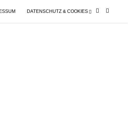
ESSUM
DATENSCHUTZ & COOKIES
DIE THEATERFREUNDE
RMANN
JEDERMANN E.V. PRÄSENTIEREN…
DAS FENSTER ZUM FLUR