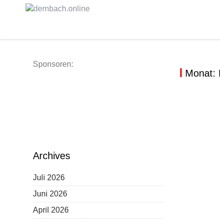
Skip
to
content
Sponsoren:
Monat:
STRASSE
BEACH D
Archives
Juli 2026
Juni 2026
April 2026