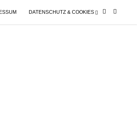
ESSUM
DATENSCHUTZ & COOKIES
130 JAHRE CHORFAMILIE
BEETHOVEN: JUBILÄUMS-KONZERT