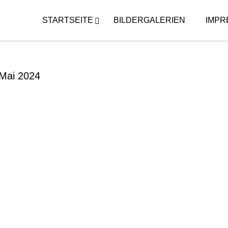
STARTSEITE
BILDERGALERIEN
IMPR
Mai 2024
NKIRMES IN DERNBACH
KIRMES WARM-UP PARTY
AYS 2024