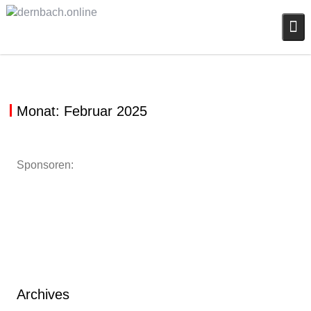
Skip
to
content
Monat:
Februar 2025
Sponsoren:
BILDER: DCV SITZUNG 2025
Archives