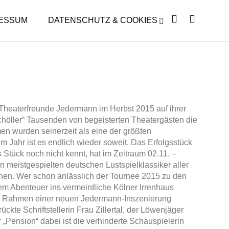
ESSUM
DATENSCHUTZ & COOKIES
24
e Theaterfreunde Jedermann im Herbst 2015 auf ihrer
höller“ Tausenden von begeisterten Theatergästen die
en wurden seinerzeit als eine der größten
Jahr ist es endlich wieder soweit. Das Erfolgsstück
Stück noch nicht kennt, hat im Zeitraum 02.11. –
 meistgespielten deutschen Lustspielklassiker aller
ernen. Wer schon anlässlich der Tournee 2015 zu den
em Abenteuer ins vermeintliche Kölner Irrenhaus
chen Rahmen einer neuen Jedermann-Inszenierung
ückte Schriftstellerin Frau Zillertal, der Löwenjäger
r „Pension“ dabei ist die verhinderte Schauspielerin