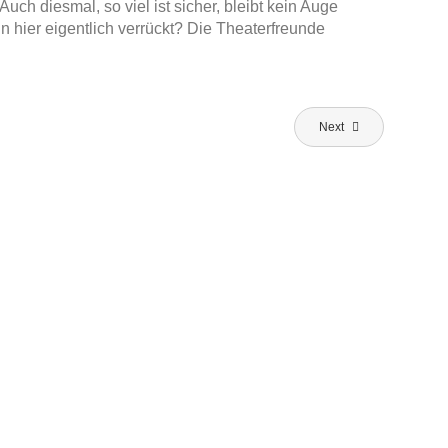
ch diesmal, so viel ist sicher, bleibt kein Auge
n hier eigentlich verrückt? Die Theaterfreunde
Next
DIE THEATERFREUNDE
JEDERMANN E.V. PRÄSENTIEREN…