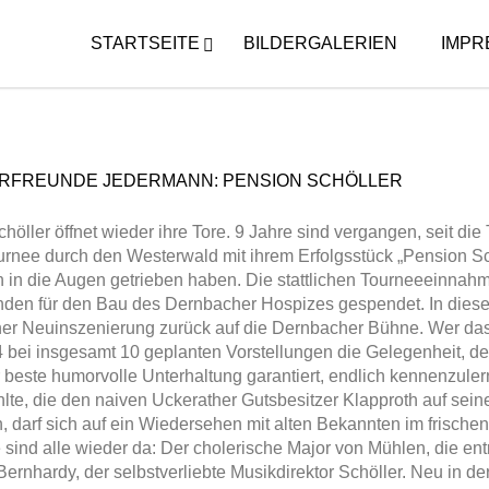
STARTSEITE
BILDERGALERIEN
IMPR
09/10/20
T
RFREUNDE JEDERMANN: PENSION SCHÖLLER
h
d
e
höller öffnet wieder ihre Tore. 9 Jahre sind vergangen, seit di
e
a
rnee durch den Westerwald mit ihrem Erfolgsstück „Pension Sc
r
t
 in die Augen getrieben haben. Die stattlichen Tourneeeinnahm
n
e
den für den Bau des Dernbacher Hospizes gespendet. In diesem 
b
r
iner Neuinszenierung zurück auf die Dernbacher Bühne. Wer das 
a
f
 bei insgesamt 10 geplanten Vorstellungen die Gelegenheit, den
c
r
r beste humorvolle Unterhaltung garantiert, endlich kennenzul
h
e
lte, die den naiven Uckerather Gutsbesitzer Klapproth auf sein
.
u
n, darf sich auf ein Wiedersehen mit alten Bekannten im fris
o
n
 sind alle wieder da: Der cholerische Major von Mühlen, die entr
n
d
Bernhardy, der selbstverliebte Musikdirektor Schöller. Neu in de
l
e