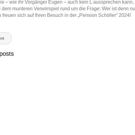
ie – wie ihr Vorgänger Eugen – auch kein L aussprechen kann. Au
i
J
i dem munteren Verwirrspiel rund um die Frage: Wer ist denn nu
n
e
freuen sich auf Ihren Besuch in der „Pension Schöller“ 2024!
e
d
e
r
avigation
m
ous
a
n
posts
n
HT DER
RFREUNDE JEDERMANN
LESUNG: LOVE LETTERS