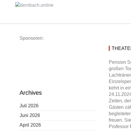
Skip
to
content
Sponsoren:
THEATE
Pension Sc
großen Tou
Lachtränen
Einzelspen
kehrt in e
Archives
24.11.2024
Zeiten, de
Juli 2026
Gästen zäh
begleitete
Juni 2026
freuen. Sie
April 2026
Professor 