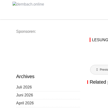
Skip
to
content
Sponsoren:
LESUNG
Beitragsn
Previ
Archives
Related 
Juli 2026
Juni 2026
FESTNAC
April 2026