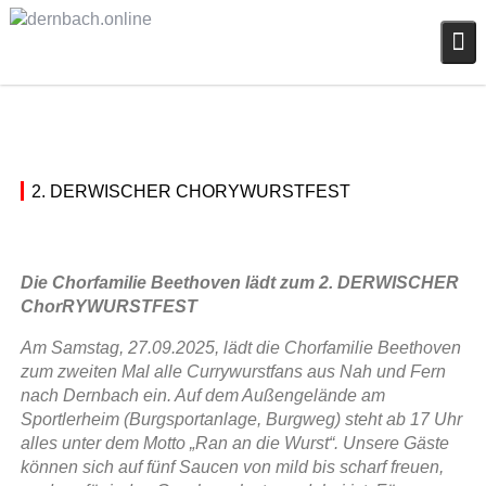
Skip
to
content
04/09/2025
C
2. DERWISCHER CHORYWURSTFEST
h
d
o
e
r
r
f
Die Chorfamilie Beethoven lädt zum 2. DERWISCHER
n
a
ChorRYWURSTFEST
b
m
a
i
Am Samstag, 27.09.2025, lädt die Chorfamilie Beethoven
c
l
zum zweiten Mal alle Currywurstfans aus Nah und Fern
h
i
nach Dernbach ein. Auf dem Außengelände am
.
e
Sportlerheim (Burgsportanlage, Burgweg) steht ab 17 Uhr
o
B
alles unter dem Motto „Ran an die Wurst“. Unsere Gäste
n
e
können sich auf fünf Saucen von mild bis scharf freuen,