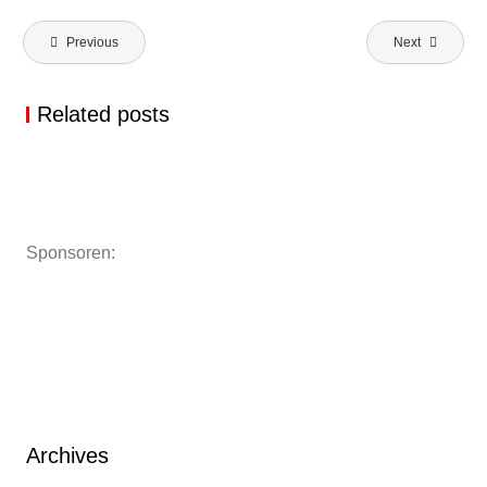
Beitragsnavigation
Previous
Next
Related posts
ADVENTSKONZERT
ADVENTSKONZERT CHORFAMILIE
MUSIK UNTER DEN LINDEN
Sponsoren:
BEETHOVEN
Archives