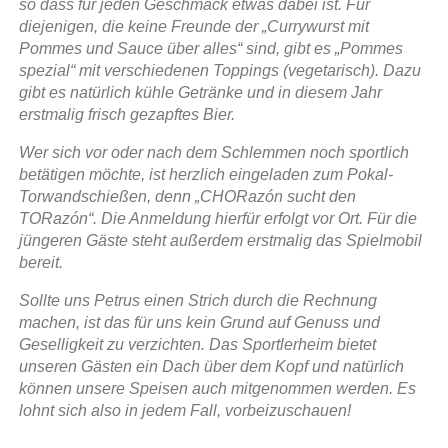
l
e
so dass für jeden Geschmack etwas dabei ist. Für
i
t
diejenigen, die keine Freunde der „Currywurst mit
n
h
Pommes und Sauce über alles“ sind, gibt es „Pommes
e
o
spezial“ mit verschiedenen Toppings (vegetarisch). Dazu
v
gibt es natürlich kühle Getränke und in diesem Jahr
e
erstmalig frisch gezapftes Bier.
n
Wer sich vor oder nach dem Schlemmen noch sportlich
betätigen möchte, ist herzlich eingeladen zum Pokal-
Torwandschießen, denn „CHORazón sucht den
TORazón“. Die Anmeldung hierfür erfolgt vor Ort. Für die
jüngeren Gäste steht außerdem erstmalig das Spielmobil
bereit.
Sollte uns Petrus einen Strich durch die Rechnung
machen, ist das für uns kein Grund auf Genuss und
Geselligkeit zu verzichten. Das Sportlerheim bietet
unseren Gästen ein Dach über dem Kopf und natürlich
können unsere Speisen auch mitgenommen werden. Es
lohnt sich also in jedem Fall, vorbeizuschauen!